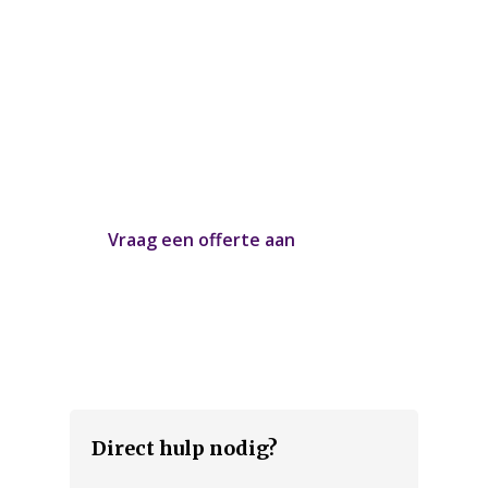
Kosten uitvaart
In 2 minuten een offerte
Over ons
op maat aanvragen
Ervaringen
Heeft u uw uitvaartwensen op een rij?
Contact
Graag maken we voor u een uitvaart
offerte op maat, afgestemd op uw
Offerte aanvragen
persoonlijke wensen.
Vraag een offerte aan
of bel:
0850160028
Direct hulp nodig?