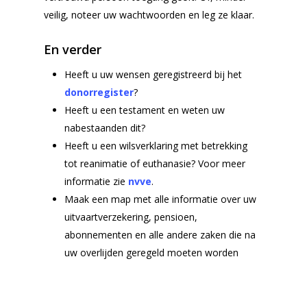
Nu alvast doen
veilig, noteer uw wachtwoorden en leg ze klaar.
Voorgesprek
En verder
Wensenboekje
Uitvaart regelen
Heeft u uw wensen geregistreerd bij het
donorregister
?
Overlijden melden
Heeft u een testament en weten uw
Begraven of crem
nabestaanden dit?
Heeft u een wilsverklaring met betrekking
Inspiratie voor uw
tot reanimatie of euthanasie? Voor meer
uitvaart
informatie zie
nvve
.
Rondom de uitvaart
Maak een map met alle informatie over uw
Checklist
uitvaartverzekering, pensioen,
abonnementen en alle andere zaken die na
Onze nazorg
uw overlijden geregeld moeten worden
Asbestemming of
grafmonument