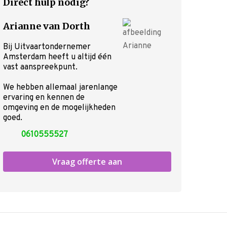
Direct hulp nodig?
Onze nazorg
Asbestemming of grafmonumen
Arianne van Dorth
Kosten uitvaart
Over ons
Bij Uitvaartondernemer
Ervaringen
Amsterdam heeft u altijd één
vast aanspreekpunt.
Contact
Offerte aanvragen
We hebben allemaal jarenlange
ervaring en kennen de
omgeving en de mogelijkheden
goed.
0610555527
Vraag offerte aan