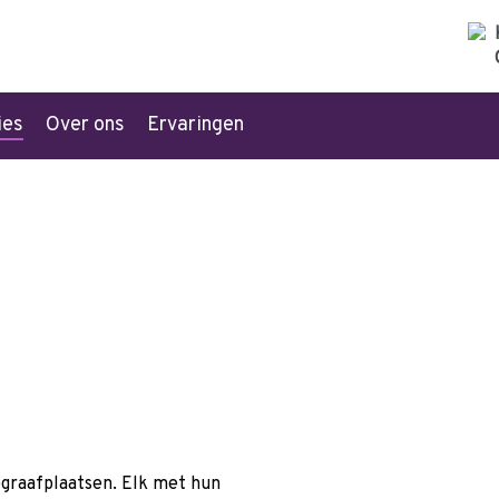
ies
Over ons
Ervaringen
n
egraafplaatsen. Elk met hun