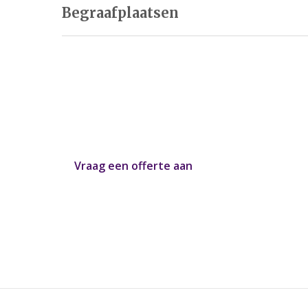
Begraafplaatsen
In 2 minuten een offerte o
Heeft u uw uitvaartwensen op een rij? Graag ma
uitvaart offerte op maat, afgestemd op uw perso
Vraag een offerte aan
of bel:
085016002