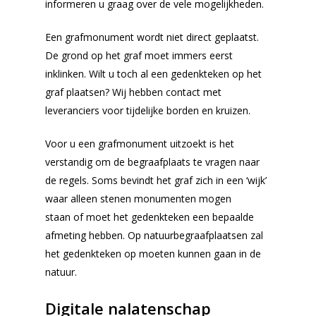
informeren u graag over de vele mogelijkheden.
Wensenboekje
Een grafmonument wordt niet direct geplaatst.
Uitvaart regelen
De grond op het graf moet immers eerst
inklinken. Wilt u toch al een gedenkteken op het
Overlijden melden
graf plaatsen? Wij hebben contact met
Begraven of crem
leveranciers voor tijdelijke borden en kruizen.
Inspiratie voor uw
uitvaart
Voor u een grafmonument uitzoekt is het
verstandig om de begraafplaats te vragen naar
Rondom de uitvaart
de regels. Soms bevindt het graf zich in een ‘wijk’
Checklist
waar alleen stenen monumenten mogen
staan of moet het gedenkteken een bepaalde
Onze nazorg
afmeting hebben. Op natuurbegraafplaatsen zal
Asbestemming of
het gedenkteken op moeten kunnen gaan in de
grafmonument
natuur.
Kosten uitvaart
Digitale nalatenschap
Over ons