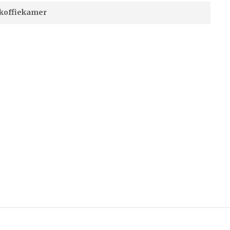
 koffiekamer
p maat aanvragen
ken we voor u een
onlijke wensen.
8