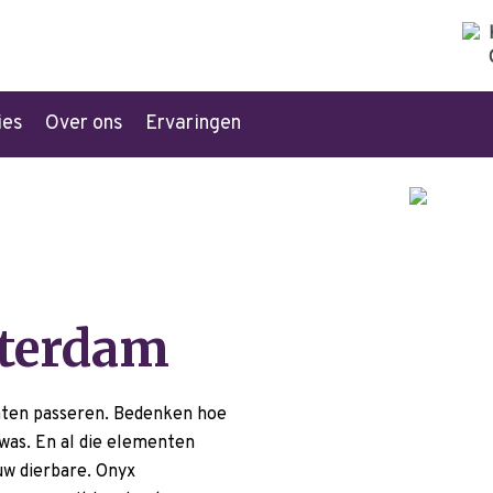
ies
Over ons
Ervaringen
sterdam
 laten passeren. Bedenken hoe
 was. En al die elementen
uw dierbare. Onyx