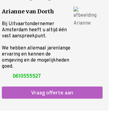
Arianne van Dorth
Bij Uitvaartondernemer
Amsterdam heeft u altijd één
vast aanspreekpunt.
We hebben allemaal jarenlange
ervaring en kennen de
Voor de uitvaart
omgeving en de mogelijkheden
Nu alvast doen
goed.
Voorgesprek
0610555527
Wensenboekje
Uitvaart regelen
Vraag offerte aan
Overlijden melden
Begraven of cremeren
Inspiratie voor uw uitvaart
Rondom de uitvaart
Checklist