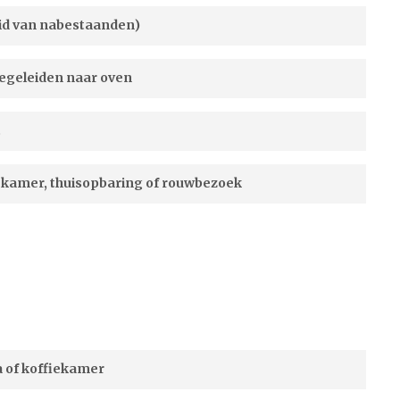
eid van nabestaanden)
begeleiden naar oven
t
iekamer, thuisopbaring of rouwbezoek
a of koffiekamer