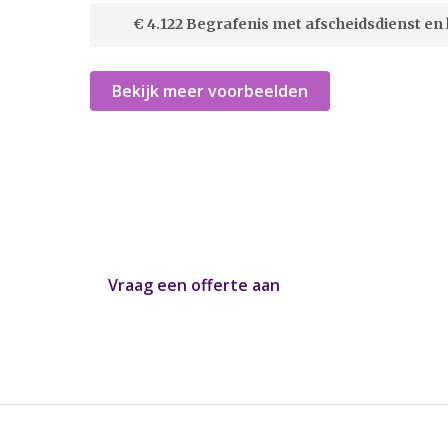
€ 4.122 Begrafenis met afscheidsdienst en
Bekijk meer voorbeelden
In 2 minuten een offerte o
Heeft u uw uitvaartwensen op een rij? Graag ma
uitvaart offerte op maat, afgestemd op uw perso
Vraag een offerte aan
of bel:
085016002