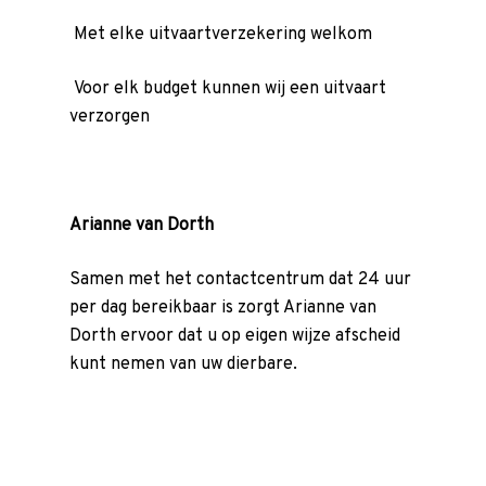
Nu alvast doen
Met elke uitvaartverzekering welkom
Voorgesprek
Wensenboekje
Voor elk budget kunnen wij een uitvaart
verzorgen
Uitvaart regelen
Overlijden melden
Begraven of cremer
Arianne van Dorth
Inspiratie voor uw ui
Samen met het contactcentrum dat 24 uur
Rondom de uitvaart
per dag bereikbaar is zorgt Arianne van
Checklist
Dorth ervoor dat u op eigen wijze afscheid
Onze nazorg
kunt nemen van uw dierbare.
Asbestemming of
grafmonument
Kosten uitvaart
In 2 minuten een offerte