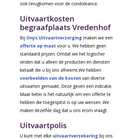
ook terugkomen voor de condoleance.
Uitvaartkosten
begraafplaats Vredenhof
Voor de uitvaart
Nu alvast doen
Bij
Onyx Uitvaartverzorging
maken we een
offerte op maat
voor u. We hebben geen
Voorgesprek
standaard prijzen. Omdat we het logischer
Wensenboekje
vinden dat u alleen de producten en diensten
betaalt die u bij ons afneemt.We hebben
Uitvaart regelen
voorbeelden van de kosten
van diverse
Overlijden melden
uitvaarten gemaakt. Deze geven een indicatie.
Begraven of crem
Maar beter is het natuurlijk om een offerte te
hebben die toegespitst is op uw wensen. We
Inspiratie voor uw
maken dezelfde dag dat u ons erom vraagt.
uitvaart
Uitvaartpolis
Rondom de uitvaart
Checklist
U kunt met elke
uitvaartverzekering
bij ons