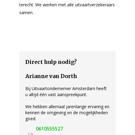
terecht. We werken met alle uitvaartverzekeraars
Onze nazorg
samen.
Asbestemming of
grafmonument
Kosten uitvaart
Over ons
Ervaringen
Direct hulp nodig?
Contact
Arianne van Dorth
Offerte aanvragen
Bij Uitvaartondernemer Amsterdam heeft
u altijd één vast aanspreekpunt.
We hebben allemaal jarenlange ervaring en
kennen de omgeving en de mogelijkheden
goed.
0610555527