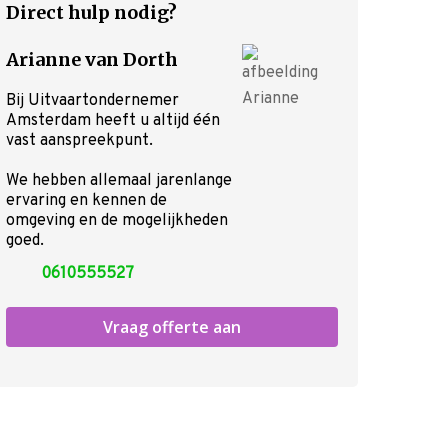
Nu alvast doen
Direct hulp nodig?
Voorgesprek
Wensenboekje
Arianne van Dorth
Uitvaart regelen
Bij Uitvaartondernemer
Overlijden melden
Amsterdam heeft u altijd één
Begraven of cremeren
vast aanspreekpunt.
Inspiratie voor uw uitvaart
We hebben allemaal jarenlange
Rondom de uitvaart
ervaring en kennen de
Checklist
omgeving en de mogelijkheden
Onze nazorg
goed.
Asbestemming of grafmonumen
0610555527
Kosten uitvaart
Over ons
Vraag offerte aan
Ervaringen
Contact
Offerte aanvragen