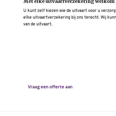
Met elke uitvaartverzekering welkom
U kunt zelf kiezen wie de uitvaart voor u verzor
elke uitvaartverzekering bij ons terecht. Wij ku
van de uitvaart.
In 2 minuten een offerte o
Heeft u uw uitvaartwensen op een rij? Graag ma
uitvaart offerte op maat, afgestemd op uw perso
Vraag een offerte aan
of bel:
085016002