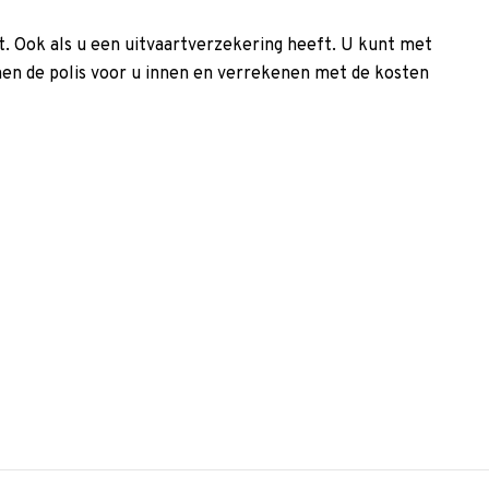
gt. Ook als u een uitvaartverzekering heeft. U kunt met
nnen de polis voor u innen en verrekenen met de kosten
p maat aanvragen
ken we voor u een
onlijke wensen.
8