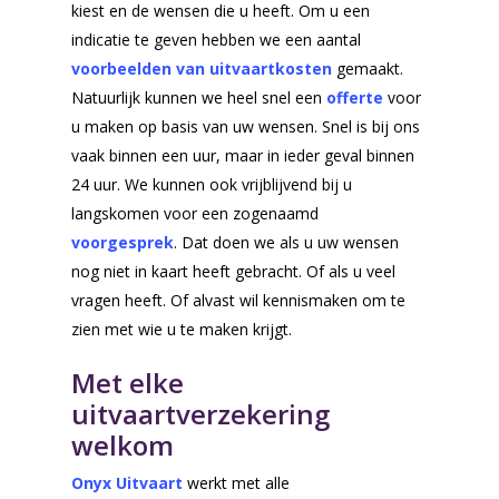
kiest en de wensen die u heeft. Om u een
Wensenboekje
indicatie te geven hebben we een aantal
Uitvaart regelen
voorbeelden van uitvaartkosten
gemaakt.
Natuurlijk kunnen we heel snel een
offerte
voor
Overlijden melden
u maken op basis van uw wensen. Snel is bij ons
Begraven of crem
vaak binnen een uur, maar in ieder geval binnen
Inspiratie voor uw
24 uur. We kunnen ook vrijblijvend bij u
uitvaart
langskomen voor een zogenaamd
voorgesprek
. Dat doen we als u uw wensen
Rondom de uitvaart
nog niet in kaart heeft gebracht. Of als u veel
Checklist
vragen heeft. Of alvast wil kennismaken om te
zien met wie u te maken krijgt.
Onze nazorg
Asbestemming of
Met elke
grafmonument
uitvaartverzekering
welkom
Kosten uitvaart
Over ons
Onyx Uitvaart
werkt met alle