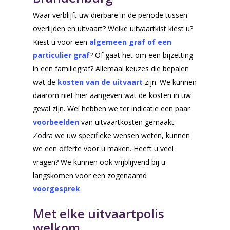
Waar verblijft uw dierbare in de periode tussen
overlijden en uitvaart? Welke uitvaartkist kiest u?
Kiest u voor een
algemeen graf of een
particulier graf
? Of gaat het om een bijzetting
in een familiegraf? Allemaal keuzes die bepalen
Voor de uitvaart
wat de
kosten van de uitvaart
zijn. We kunnen
Nu alvast doen
daarom niet hier aangeven wat de kosten in uw
geval zijn. Wel hebben we ter indicatie een paar
Voorgesprek
voorbeelden
van uitvaartkosten gemaakt.
Wensenboekje
Zodra we uw specifieke wensen weten, kunnen
Uitvaart regelen
we een offerte voor u maken. Heeft u veel
vragen? We kunnen ook vrijblijvend bij u
Overlijden melden
langskomen voor een zogenaamd
Begraven of crem
voorgesprek
.
Inspiratie voor uw
Met elke uitvaartpolis
uitvaart
welkom