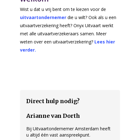
Rondom de uitvaart
Wist u dat u vrij bent om te kiezen voor de
Checklist
uitvaartondernemer
die u wilt? Ook als u een
uitvaartverzekering heeft? Onyx Uitvaart werkt
Onze nazorg
met alle uitvaartverzekeraars samen. Meer
Asbestemming of
weten over een uitvaartverzekering?
Lees hier
grafmonument
verder.
Kosten uitvaart
Over ons
Ervaringen
Contact
Direct hulp nodig?
Offerte aanvragen
Arianne van Dorth
Bij Uitvaartondernemer Amsterdam heeft
u altijd één vast aanspreekpunt.